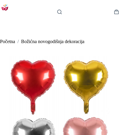
Preskoči
na
sadržaj
Košarica
Početna
/
Božićna novogodišnja dekoracija