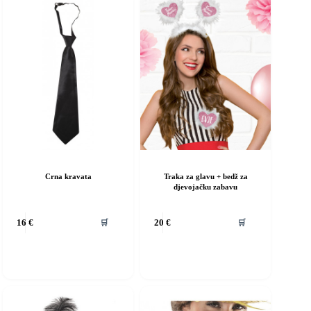
Crna kravata
Traka za glavu + bedž za
djevojačku zabavu
vaj
Ovaj
🛒
🛒
16
€
20
€
roizvod
proizvod
ma
ima
iše
više
rijanti.
varijanti.
pcije
Opcije
e
se
ogu
mogu