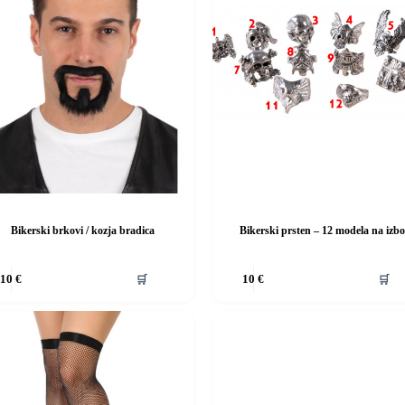
Bikerski brkovi / kozja bradica
Bikerski prsten – 12 modela na izb
Ovaj
🛒
🛒
10
€
10
€
d
proizvod
ima
više
i.
varijanti.
Opcije
se
mogu
i
odabrati