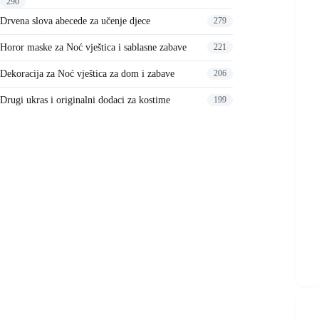
290
na
stranici
Drvena slova abecede za učenje djece
279
proizvo
Horor maske za Noć vještica i sablasne zabave
221
Dekoracija za Noć vještica za dom i zabave
206
Drugi ukras i originalni dodaci za kostime
199
Ovaj
proizvo
ima
više
varijant