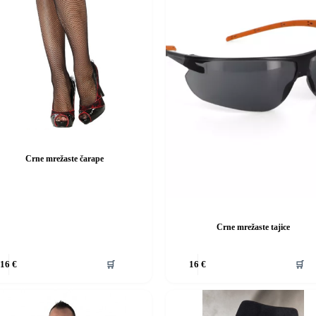
na
stranici
da
proizvoda
Crne mrežaste čarape
Crne mrežaste tajice
Ovaj
🛒
🛒
16
€
16
€
d
proizvod
ima
više
i.
varijanti.