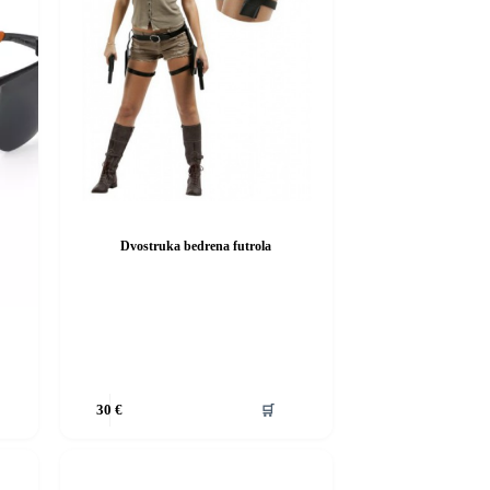
na
stranici
proizvoda
Dvostruka bedrena futrola
Ovaj
🛒
30
€
proizvod
ima
više
varijanti.