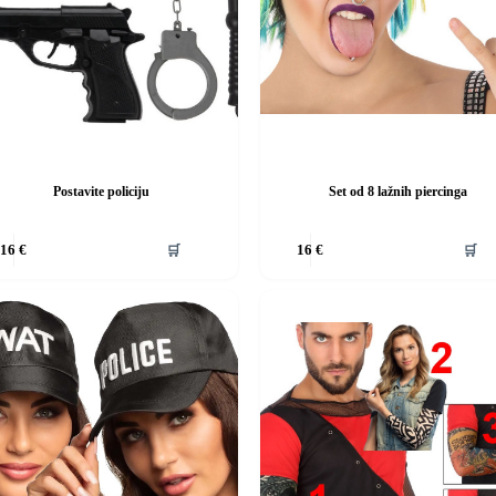
Postavite policiju
Set od 8 lažnih piercinga
Ovaj
🛒
🛒
16
€
16
€
d
proizvod
ima
više
i.
varijanti.
Opcije
se
mogu
i
odabrati
na
stranici
da
proizvoda