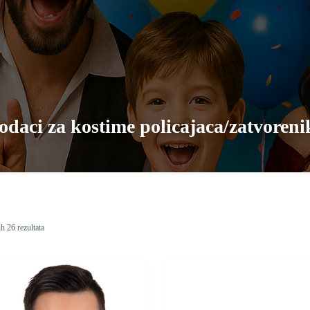
odaci za kostime policajaca/zatvoreni
ih 26 rezultata