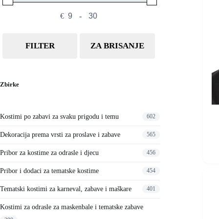
€
-
Minimum Price
Maximum Price
FILTER
ZA BRISANJE
Zbirke
Kostimi po zabavi za svaku prigodu i temu
602
Dekoracija prema vrsti za proslave i zabave
565
Ovaj
proizvo
Pribor za kostime za odrasle i djecu
456
ima
više
Pribor i dodaci za tematske kostime
454
varijant
Opcije
Tematski kostimi za karneval, zabave i maškare
401
se
mogu
Kostimi za odrasle za maskenbale i tematske zabave
odabrat