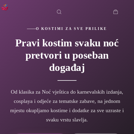
Preskoči
na
sadržaj
Košarica
O KOSTIMI ZA SVE PRILIKE
Pravi kostim svaku noć
pretvori u poseban
događaj
Od klasika za Noć vještica do karnevalskih izdanja,
cosplaya i odjeće za tematske zabave, na jednom
mjestu okupljamo kostime i dodatke za sve uzraste i
svaku vrstu slavlja.