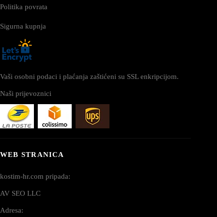
Politika povrata
Sigurna kupnja
Vaši osobni podaci i plaćanja zaštićeni su SSL enkripcijom.
Naši prijevoznici
WEB STRANICA
kostim-hr.com pripada:
AV SEO LLC
Adresa: